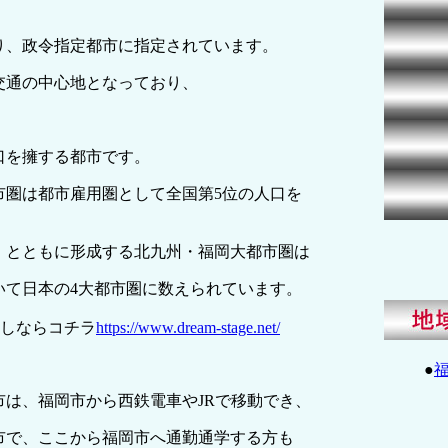
り、政令指定都市に指定されています。
交通の中心地となっており、
、
口を擁する都市です。
市圏は都市雇用圏として全国第5位の人口を
）とともに形成する北九州・福岡大都市圏は
いて日本の4大都市圏に数えられています。
探しならコチラ
https://www.dream-stage.net/
●
市は、福岡市から西鉄電車やJRで移動でき、
市で、ここから福岡市へ通勤通学する方も